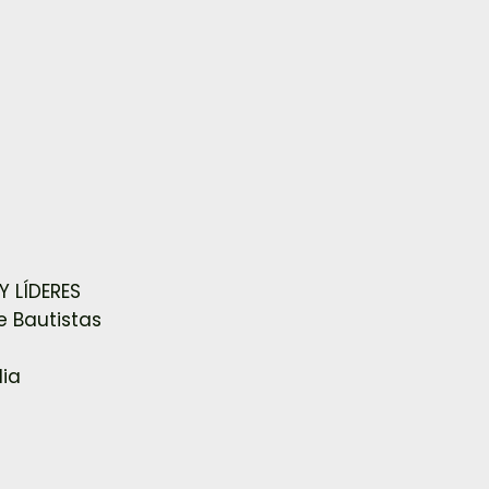
 LÍDERES
e Bautistas
lia